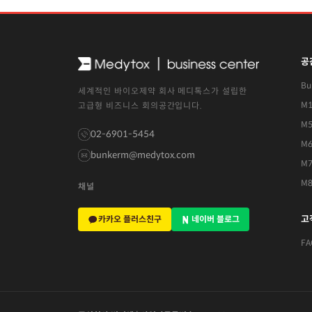
공
Bu
세계적인 바이오제약 회사 메디톡스가 설립한
M1
고급형 비즈니스 회의공간입니다.
M
02-6901-5454
M
bunkerm@medytox.com
M
M
채널
고
카카오 플러스친구
네이버 블로그
FA