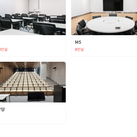
M5
20인실
8인실
강당