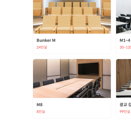
Bunker M
M1~4
24인실
30~1
M8
광교 
8인실
99인실