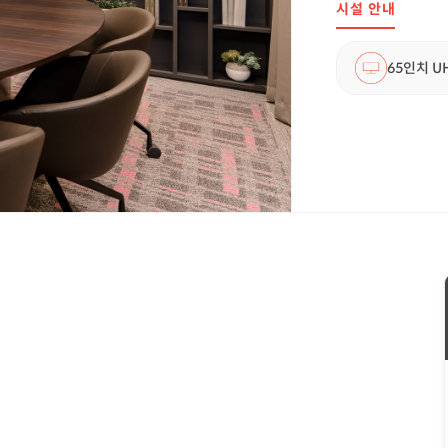
시설 안내
65인치 UH
1
/
6