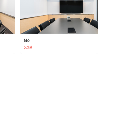
M6
6인실