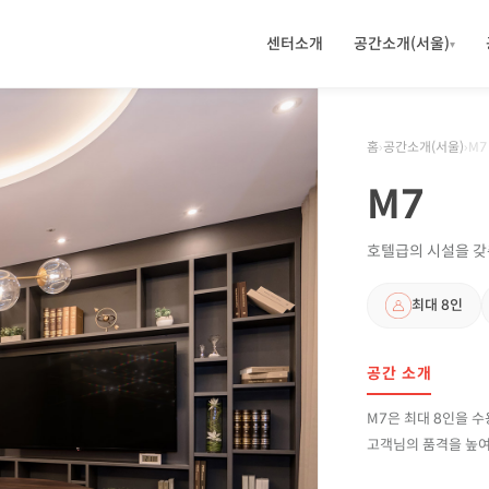
센터소개
공간소개(서울)
▾
홈
›
공간소개(
서울
)
›
M7
M7
호텔급의 시설을 갖
최대
8
인
공간 소개
M7은 최대 8인을 
고객님의 품격을 높여