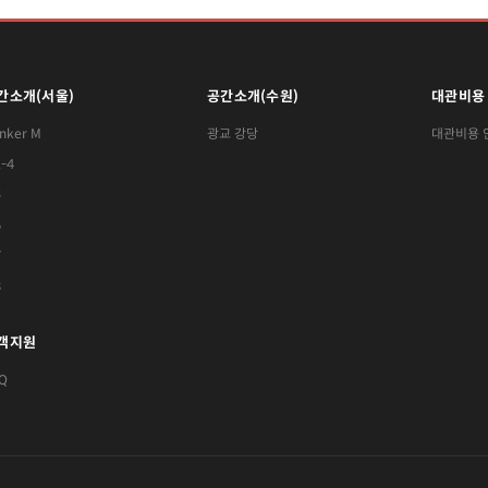
간소개(서울)
공간소개(수원)
대관비용
nker M
광교 강당
대관비용 
-4
5
6
7
8
객지원
Q