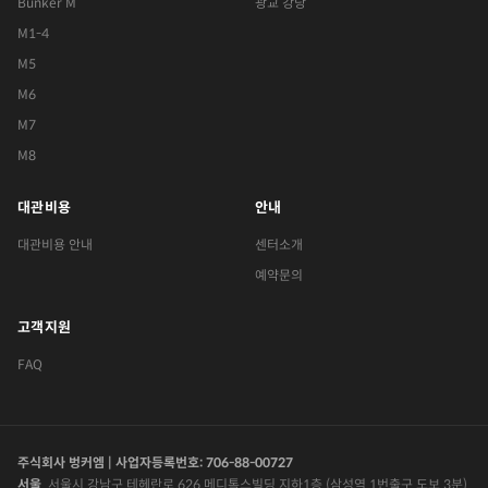
Bunker M
광교 강당
M1-4
M5
M6
M7
M8
대관비용
안내
대관비용 안내
센터소개
예약문의
고객지원
FAQ
주식회사 벙커엠 | 사업자등록번호: 706-88-00727
서울
서울시 강남구 테헤란로 626 메디톡스빌딩 지하1층 (삼성역 1번출구 도보 3분)