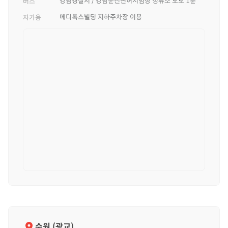
강남경찰서 / 강남운전면허시험장 정류소 도보 1분
버스
메디톡스빌딩 지하주차장 이용
자가용
수원 (광교)