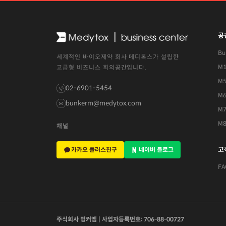
공
Bu
세계적인 바이오제약 회사 메디톡스가 설립한
M1
고급형 비즈니스 회의공간입니다.
M
02-6901-5454
M
bunkerm@medytox.com
M
M
채널
고
카카오 플러스친구
네이버 블로그
FA
주식회사 벙커엠 | 사업자등록번호: 706-88-00727