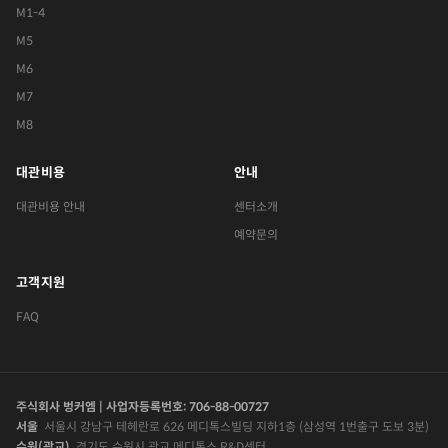
M1-4
M5
M6
M7
M8
대관비용
안내
대관비용 안내
센터소개
예약문의
고객지원
FAQ
주식회사 벙커엠 | 사업자등록번호: 706-88-00727
서울
서울시 강남구 테헤란로 626 메디톡스빌딩 지하1층 (삼성역 1번출구 도보 3분)
수원(광교)
경기도 수원시 광교 메디톡스 R&D센터